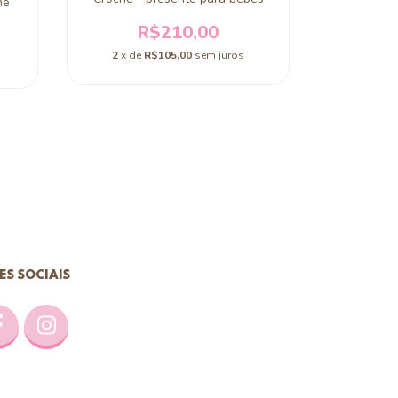
hê
lembr
mate
R$210,00
2
x de
R$105,00
sem juros
ES SOCIAIS