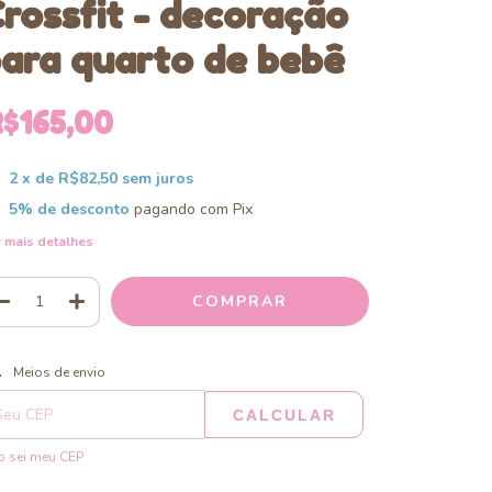
rossfit - decoração
ara quarto de bebê
$165,00
2
x de
R$82,50
sem juros
5% de desconto
pagando com Pix
 mais detalhes
ALTERAR CEP
regas para o CEP:
Meios de envio
CALCULAR
 sei meu CEP