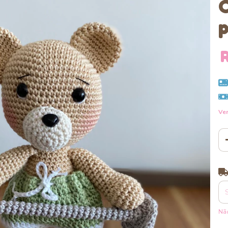
C
p
R
Ver
Ent
Não