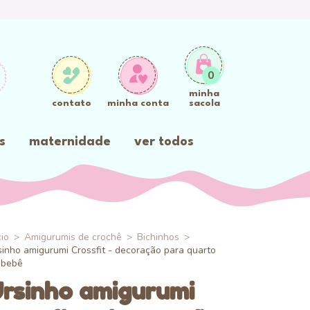
0
minha
contato
minha conta
sacola
s
maternidade
ver todos
cio
>
Amigurumis de crochê
>
Bichinhos
>
sinho amigurumi Crossfit - decoração para quarto
 bebê
rsinho amigurumi