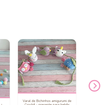
Varal de Bichinhos amigurumi de
Chaveiro 
Crochê - presente para bebês