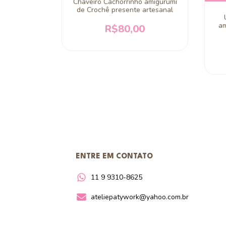
Chaveiro Cachorrinho amigurumi
de Crochê presente artesanal
 de Crochê
 presente
am
R$80,00
0
 juros
ENTRE EM CONTATO
11 9 9310-8625
ateliepatywork@yahoo.com.br