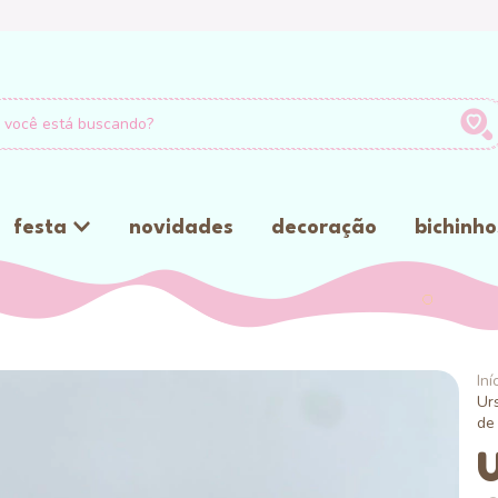
festa
novidades
decoração
bichinho
Iní
Ur
de
U