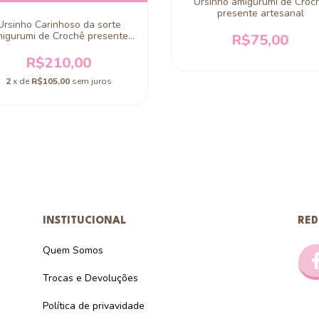
Ursinho amigurumi de Croc
presente artesanal
Ursinho Carinhoso da sorte
igurumi de Crochê presente
R$75,00
artesanal
R$210,00
2
x de
R$105,00
sem juros
INSTITUCIONAL
RED
Quem Somos
Trocas e Devoluções
Política de privavidade