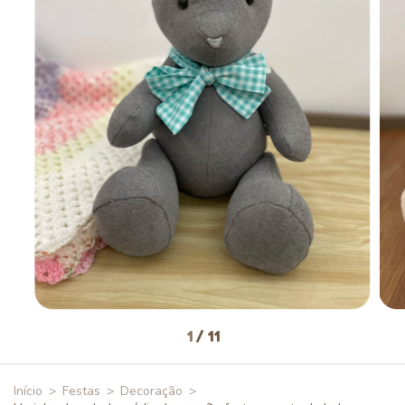
1
/
11
Início
>
Festas
>
Decoração
>