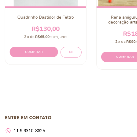
Quadrinho Bastidor de Feltro
Rena amiguru
decoração arte
R$130,00
R$18
2
x de
R$65,00
sem juros
2
x de
R$90,
ENTRE EM CONTATO
11 9 9310-8625