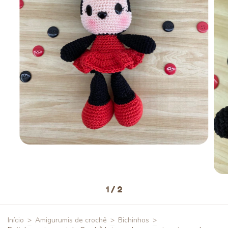
1
/
2
Início
>
Amigurumis de crochê
>
Bichinhos
>