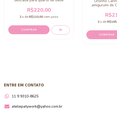
delicada para quarto de bebê
Ursinho Carin
amigurumi de C
R$220,00
arte
R$21
2
x de
R$110,00
sem juros
2
x de
R$105
COMPRAR
COMPRAR
ENTRE EM CONTATO
11 9 9310-8625
ateliepatywork@yahoo.com.br